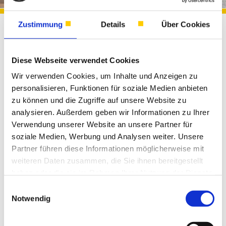
Zustimmung
Details
Über Cookies
Gardinen &
Gardinenstangen
Diese Webseite verwendet Cookies
Wir verwenden Cookies, um Inhalte und Anzeigen zu
Entdecken Sie eine große Auswahl an stilvollen
personalisieren, Funktionen für soziale Medien anbieten
zu können und die Zugriffe auf unsere Website zu
Gardinen und Gardinenstangen für jedes
analysieren. Außerdem geben wir Informationen zu Ihrer
Zuhause. Mit hochwertigen Materialien und
Verwendung unserer Website an unsere Partner für
modernen Designs schaffen unsere Produkte
soziale Medien, Werbung und Analysen weiter. Unsere
eine gemütliche Atmosphäre und bieten
Partner führen diese Informationen möglicherweise mit
gleichzeitig optimalen Lichtschutz. Ob klassisch
weiteren Daten zusammen, die Sie ihnen bereitgestellt
oder zeitgemäß – finden Sie bei uns die perfekte
haben oder die sie im Rahmen Ihrer Nutzung der Dienste
gesammelt haben.
Gardine und passende Stange für Ihr Fenster.
Einwilligungsauswahl
Notwendig
Profitieren Sie von erstklassigem Service und
schnellen Lieferzeiten für Ihre neuen