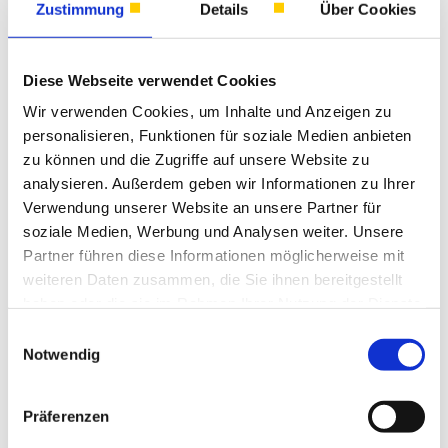
Zustimmung
Details
Über Cookies
Professionalität bei Beratung, Aufmaß und
Montage. Unser zufriedener Kundenkreis umfasst
Privatkunden sowie Firmen, Praxen, Hotels,
Diese Webseite verwendet Cookies
Architekten und Behörden.
Wir verwenden Cookies, um Inhalte und Anzeigen zu
personalisieren, Funktionen für soziale Medien anbieten
zu können und die Zugriffe auf unsere Website zu
Treten Sie mit uns in Kontakt - unser Team hilft
analysieren. Außerdem geben wir Informationen zu Ihrer
Ihnen gern weiter!
Verwendung unserer Website an unsere Partner für
soziale Medien, Werbung und Analysen weiter. Unsere
Partner führen diese Informationen möglicherweise mit
Kontakt
weiteren Daten zusammen, die Sie ihnen bereitgestellt
haben oder die sie im Rahmen Ihrer Nutzung der Dienste
gesammelt haben.
Einwilligungsauswahl
Notwendig
Präferenzen